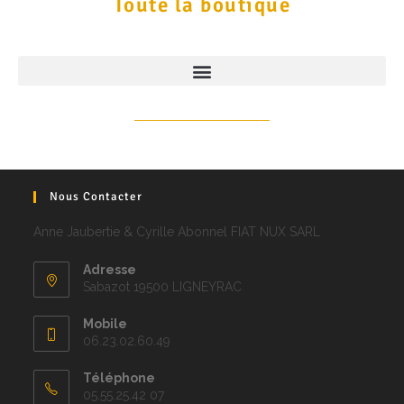
Toute la boutique
Nous Contacter
Anne Jaubertie & Cyrille Abonnel FIAT NUX SARL
Adresse
Sabazot 19500 LIGNEYRAC
Mobile
06.23.02.60.49
Téléphone
05.55.25.42 07