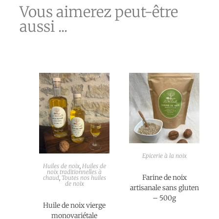
Vous aimerez peut-être
aussi ...
Epicerie à la noix
Huiles de noix
,
Huiles de
noix traditionnelles à
Farine de noix
chaud
,
Toutes nos huiles
de noix
artisanale sans gluten
– 500g
Huile de noix vierge
monovariétale