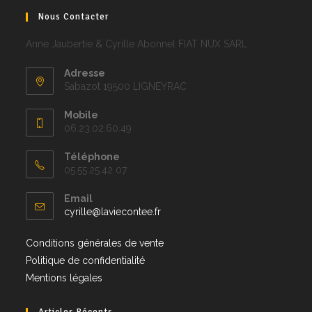
Nous Contacter
Anne Jaubertie & Cyrille Abonnel FIAT NUX SARL
Adresse
Sabazot 19500 LIGNEYRAC
Mobile
06.23.02.60.49
Téléphone
05.55.25.42 07
Email
cyrille@laviecontee.fr
Conditions générales de vente
Politique de confidentialité
Mentions légales