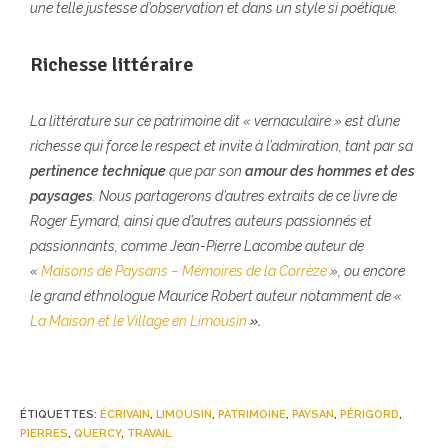
une telle justesse d’observation et dans un style si poétique.
Richesse littéraire
La littérature sur ce patrimoine dit « vernaculaire » est d’une
richesse qui force le respect et invite à l’admiration, tant par sa
pertinence technique
que par son
amour des hommes et des
paysages
. Nous partagerons d’autres extraits de ce livre de
Roger Eymard, ainsi que d’autres auteurs passionnés et
passionnants, comme Jean-Pierre Lacombe auteur de
«
Maisons de Paysans – Mémoires de la Corrèze
», ou encore
le grand ethnologue Maurice Robert auteur notamment de «
La Maison et le Village en Limousin
».
ÉTIQUETTES
:
ÉCRIVAIN
,
LIMOUSIN
,
PATRIMOINE
,
PAYSAN
,
PÉRIGORD
,
PIERRES
,
QUERCY
,
TRAVAIL