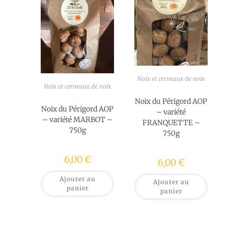
Noix et cerneaux de noix
Noix et cerneaux de noix
Noix du Périgord AOP
Noix du Périgord AOP
– variété
– variété MARBOT –
FRANQUETTE –
750g
750g
6,00
€
6,00
€
Ajouter au
Ajouter au
panier
panier