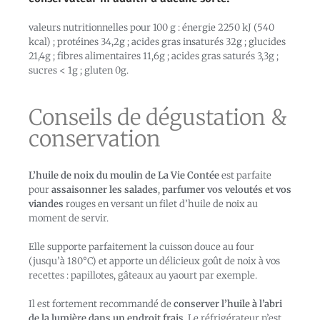
valeurs nutritionnelles pour 100 g : énergie 2250 kJ (540
kcal) ; protéines 34,2g ; acides gras insaturés 32g ; glucides
21,4g ; fibres alimentaires 11,6g ; acides gras saturés 3,3g ;
sucres < 1g ; gluten 0g.
Conseils de dégustation &
conservation
L’huile de noix du moulin de La Vie Contée
est parfaite
pour
assaisonner les salades
,
parfumer vos veloutés et vos
viandes
rouges en versant un filet d’huile de noix au
moment de servir.
Elle supporte parfaitement la cuisson douce au four
(jusqu’à 180°C) et apporte un délicieux goût de noix à vos
recettes : papillotes, gâteaux au yaourt par exemple.
Il est fortement recommandé de
conserver l’huile à l’abri
de la lumière dans un endroit frais
. Le réfrigérateur n’est