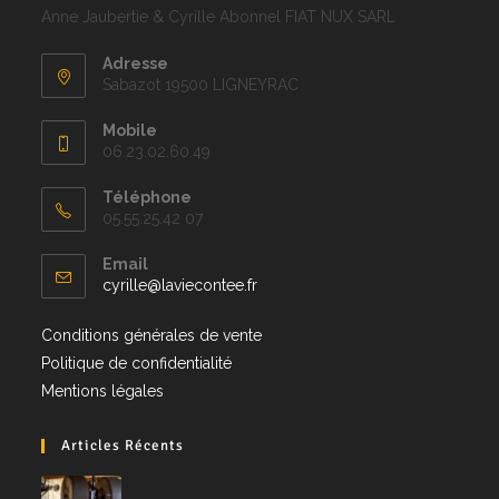
Anne Jaubertie & Cyrille Abonnel FIAT NUX SARL
Adresse
Sabazot 19500 LIGNEYRAC
Mobile
06.23.02.60.49
Téléphone
05.55.25.42 07
Email
cyrille@laviecontee.fr
Conditions générales de vente
Politique de confidentialité
Mentions légales
Articles Récents