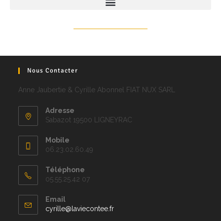
Nous Contacter
Anne Jaubertie & Cyrille Abonnel FIAT NUX SARL
Adresse
Sabazot 19500 LIGNEYRAC
Mobile
06.23.02.60.49
Téléphone
05.55.25.42 07
Email
cyrille@laviecontee.fr