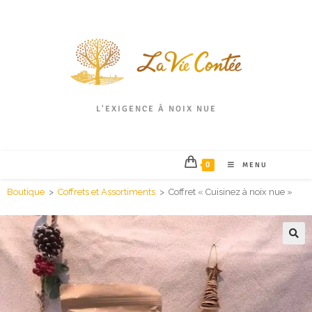
L'EXIGENCE À NOIX NUE
0
MENU
Boutique
>
Coffrets et Assortiments
>
Coffret « Cuisinez à noix nue »
🔍