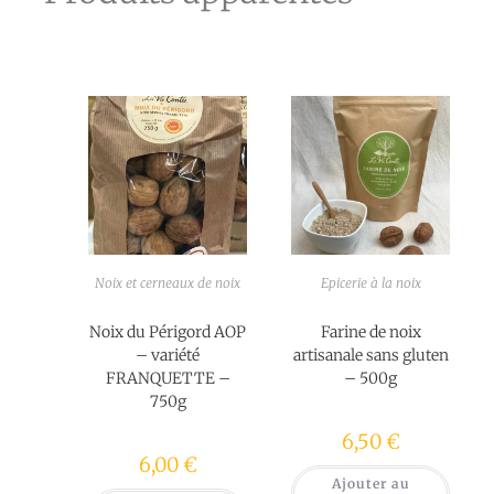
Noix et cerneaux de noix
Epicerie à la noix
Noix du Périgord AOP
Farine de noix
– variété
artisanale sans gluten
FRANQUETTE –
– 500g
750g
6,50
€
6,00
€
Ajouter au