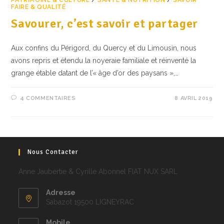
PATRIMOINE & CULTURE
/
SANTÉ & NUTRITION
/
SAVOIR
FAIRE & QUALITÉ
Savourer, c’est savoir et partager
Aux confins du Périgord, du Quercy et du Limousin, nous
avons repris et étendu la noyeraie familiale et réinventé la
grange étable datant de l’« âge d’or des paysans »,…
4 COMMENTAIRES
8 AVRIL 2019
Nous Contacter
Anne Jaubertie & Cyrille Abonnel FIAT NUX SARL
Adresse
Sabazot 19500 LIGNEYRAC
Mobile