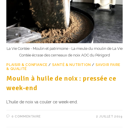
La Vie Contée - Moulin et patrimoine - La meule du moulin de La Vie
Contée écrase des cerneaux de noix AOC du Périgord
PLAISIR & CONFIANCE
/
SANTÉ & NUTRITION
/
SAVOIR FAIRE
& QUALITÉ
Moulin à huile de noix : pressée ce
week-end
L'huile de noix va couler ce week-end.
0 COMMENTAIRE
2 JUILLET 2019