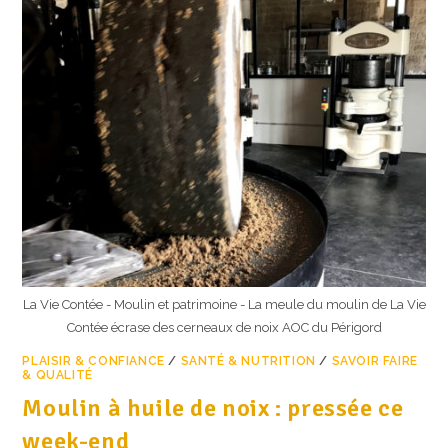
La Vie Contée - Moulin et patrimoine - La meule du moulin de La Vie
Contée écrase des cerneaux de noix AOC du Périgord
PLAISIR & CONFIANCE
/
SANTÉ & NUTRITION
/
SAVOIR FAIRE
& QUALITÉ
Moulin à huile de noix : pressée ce
week-end