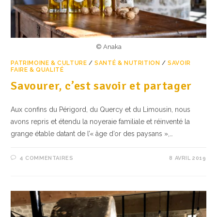
© Anaka
PATRIMOINE & CULTURE
/
SANTÉ & NUTRITION
/
SAVOIR
FAIRE & QUALITÉ
Savourer, c’est savoir et partager
Aux confins du Périgord, du Quercy et du Limousin, nous
avons repris et étendu la noyeraie familiale et réinventé la
grange étable datant de l’« âge d’or des paysans »,…
4 COMMENTAIRES
8 AVRIL 2019