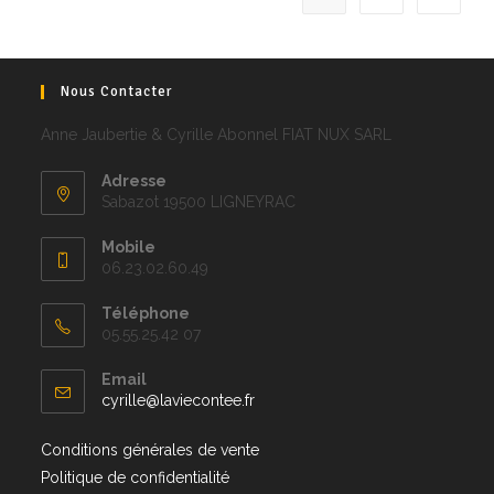
Nous Contacter
Anne Jaubertie & Cyrille Abonnel FIAT NUX SARL
Adresse
Sabazot 19500 LIGNEYRAC
Mobile
06.23.02.60.49
Téléphone
05.55.25.42 07
Email
cyrille@laviecontee.fr
Conditions générales de vente
Politique de confidentialité